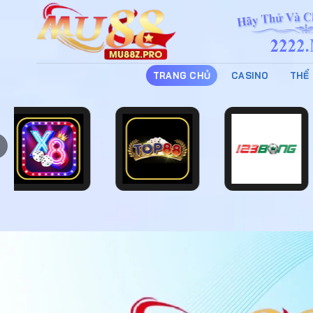
Bỏ
qua
nội
dung
TRANG CHỦ
CASINO
THỂ