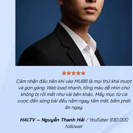
Hạn mức rút tiền tối đa
Không gi
Nhìn vào các số liệu trên, có thể thấy nền tảng Mu8
phép từ Anh, Malta và Philippines cho thấy sự tuân t
những dữ liệu cơ bản nhưng quan trọng để thiết lập n
Cảm nhận đầu tiên khi vào MU88 là mọi thứ khá mượt
Những yếu tố cốt lõi định hình g
và gọn gàng. Web load nhanh, tông màu dễ nhìn chứ
không bị rối mắt như vài bên khác. Mấy mục từ cá
cược đến sòng bài đều nằm ngay tầm mắt, bấm phát
ăn ngay.
HAI.TV – Nguyễn Thanh Hải
/
YouTuber 930.000
follower