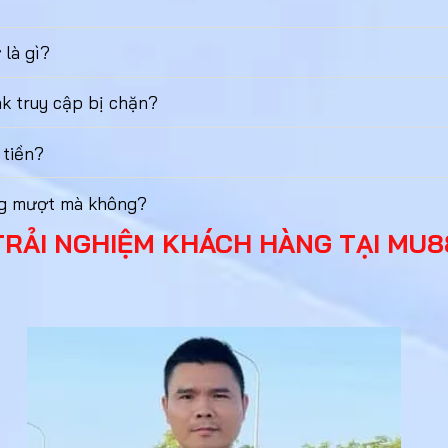
 các thông số nền tảng và giấy phép hoạt động luôn là thước 
 tiền?
chức cá cược quốc tế. Điều này đảm bảo quyền lợi hợp pháp v
ng mượt mà không?
n cốt lõi được cập nhật mới nhất tính đến quý 3 năm 2026, giúp
TRẢI NGHIỆM KHÁCH HÀNG TẠI MU8
n chi tiết năm 2026
p (Hỗ trợ đa nền tảng iOS/Android)
rực tuyến, Thể thao, Bắn cá, Nổ hũ, Xổ số công nghệ, Game bài dân 
 VND (Cộng thêm chương trình kích hoạt tài khoản 88.000 VND).
 liên tục 24/7 qua Live Chat, Zalo, Telegram, Hotline.
iám sát GC (Vương quốc Anh) | MGA Malta (Châu Âu) | PAGCOR (Chính
g nội địa, Thẻ cào điện thoại, Tiền mã hóa (Crypto), Ví điện tử Mom
3% (Áp dụng theo từng cấp bậc VIP và chuyên mục giải trí).