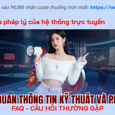
FAQ - CÂU HỎI THƯỜNG GẶP
là gì?
Tổng quan thông tin kỹ thuật và pháp lý của hệ thống trực tuyến
ink truy cập bị chặn?