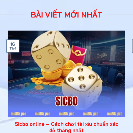
16
Th4
Những yếu tố cốt lõi định hình giá trị của thương hiệu giải trí
tại và phát triển liên tục trong thị trường cạnh tranh khốc l
Sicbo
ời chơi thường gặp phải ở các hệ thống kém chất lượng khác, đ
đội ngũ kỹ thuật của hệ thống này đã tối ưu hóa, qua đó lý g
Sicbo online – Cách chơi tài xỉu chuẩn xác
dễ thắng nhất
Sicbo online – Cách chơi tài xỉu chuẩn xác dễ thắng
ác đa thiết bị
nhất Sicbo là một [...]
 giản hiện đại, sử dụng các gam màu trung tính giúp giảm thiểu
úc hình cây khoa học, giúp người mới nhanh chóng định vị đượ