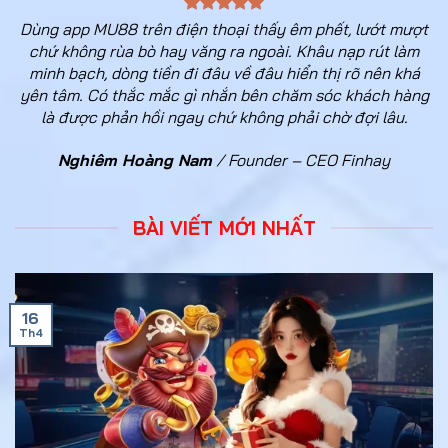
Giao diện của Mu88 được thiết kế theo trường phái tối
Dùng app MU88 trên điện thoại thấy êm phết, lướt mượt
giản hiện đại, sử dụng các gam màu trung tính giúp
chứ không rùa bò hay văng ra ngoài. Khâu nạp rút làm
giảm thiểu tình trạng mỏi mắt khi sử dụng trong thời
minh bạch, dòng tiền đi đâu về đâu hiển thị rõ nên khá
gian dài. Toàn bộ danh mục trò chơi được sắp xếp
yên tâm. Có thắc mắc gì nhắn bên chăm sóc khách hàng
là được phản hồi ngay chứ không phải chờ đợi lâu.
theo cấu trúc hình cây khoa học, giúp người mới
nhanh chóng định vị được khu vực mình quan tâm chỉ
Nghiêm Hoàng Nam
/
Founder – CEO Finhay
sau 2-3 cú nhấp chuột. Đặc biệt, tốc độ phản hồi
trang đạt mức dưới 0.4 giây nhờ công nghệ nén dữ
liệu hình ảnh tiên tiến.
BÀI VIẾT MỚI NHẤT
Hạ tầng thanh khoản tự động hóa hoàn toàn
Một trong những điểm cộng lớn nhất của Mu88 chính
16
là việc ứng dụng hệ thống API ngân hàng thế hệ mới.
Th4
Các giao dịch nạp và rút tiền không còn phụ thuộc
quá nhiều vào phê duyệt thủ công từ con người, giúp
rút ngắn thời gian xử lý xuống còn trung bình từ 2 đến
5 phút cho mỗi lệnh. Việc tích hợp thêm kênh thanh
toán Crypto (USDT) cũng mở ra giải pháp bảo mật