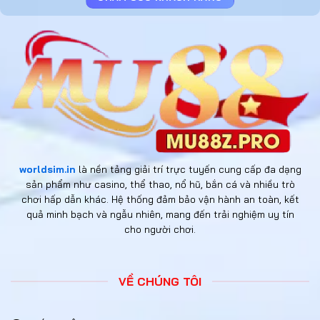
vạ mà tập trung hợp tác với các nhà phát hành hàng
đầu thế giới như Evolution Gaming, SABA Sports, JILI,
PG Soft để mang lại những phòng chơi đạt tiêu chuẩn
quốc tế.
Dưới đây là những chuyên mục trọng điểm được ghi
nhận có lưu lượng truy cập cao nhất trên hệ thống,
phản ánh xu hướng giải trí hiện đại của người chơi
trong năm 2026:
worldsim.in
là nền tảng giải trí trực tuyến cung cấp đa dạng
Sảnh cá cược thể thao với tỷ lệ biến động kèo
sản phẩm như casino, thể thao, nổ hũ, bắn cá và nhiều trò
chơi hấp dẫn khác. Hệ thống đảm bảo vận hành an toàn, kết
theo thời gian thực
quả minh bạch và ngẫu nhiên, mang đến trải nghiệm uy tín
Chuyên mục thể thao tại Mu88 cung cấp hàng nghìn
cho người chơi.
trận đấu mỗi ngày thuộc các bộ môn như bóng đá,
bóng rổ, quần vợt và thể thao điện tử (Esports). Hệ
thống sử dụng thuật toán AI để cập nhật tỷ lệ kèo
VỀ CHÚNG TÔI
liên tục theo diễn biến thực tế của trận đấu, đảm bảo
tính khách quan tối đa. Người chơi có thể tìm thấy các