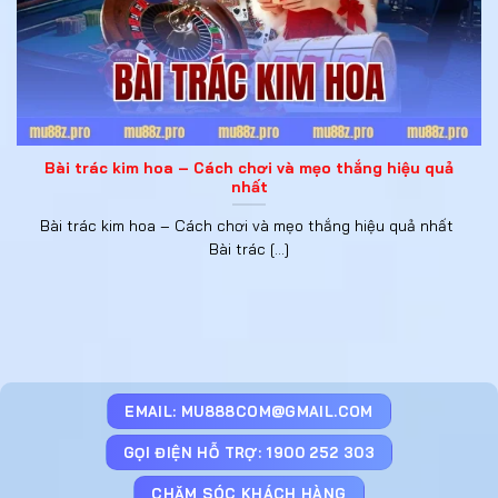
dòng tiền tối ưu cho nhóm khách hàng công nghệ.
Hệ sinh thái sản phẩm cá cược đa dạng
và chuyên nghiệp
Bài trác kim hoa
Bài trác kim hoa – Cách chơi và mẹo thắng hiệu quả
nhất
Bài trác kim hoa – Cách chơi và mẹo thắng hiệu quả nhất
Bài trác [...]
Hệ sinh thái sản phẩm cá cược đa dạng và chuyên nghiệp
EMAIL:
MU888COM@GMAIL.COM
Sức hút lâu dài của một cổng game đổi thưởng uy tín
GỌI ĐIỆN HỖ TRỢ: 1900 252 303
nằm ở chiều sâu của kho trò chơi. Nền tảng Mu88
không đi theo hướng dàn trải số lượng một cách vô tội
CHĂM SÓC KHÁCH HÀNG