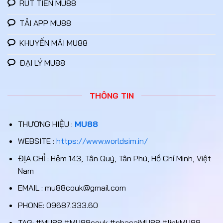
Đối với những người chơi yêu thích nhịp độ nhanh và
RÚT TIỀN MU88
tính giải trí cao, phân khúc slot game và bắn cá tại
TẢI APP MU88
Mu88 mang lại những trải nghiệm thị giác ấn tượng.
Thuật toán RNG (Tạo số ngẫu nhiên) được kiểm toán
KHUYẾN MÃI MU88
độc lập bởi tổ chức iTech Labs, đảm bảo tỷ lệ hoàn
ĐẠI LÝ MU88
trả (RTP) trung bình của các dòng game nổ hũ luôn
duy trì ở mức từ 96.5% đến 97.8%, tạo cơ hội thắng
đều đặn cho thành viên.
THÔNG TIN
Game Bài Đổi Thưởng Với Nhịp Chơi Nhanh Và
Dễ Tiếp Cận
THƯƠNG HIỆU :
MU88
Game bài hiện vẫn là chuyên mục duy trì lượng truy
WEBSITE :
https://www.worldsim.in/
cập ổn định tại
MU88
nhờ tốc độ xử lý nhanh cùng
ĐỊA CHỈ : Hẻm 143, Tân Quý, Tân Phú, Hồ Chí Minh, Việt
gameplay phù hợp cho cả người mới lẫn hội viên lâu
Nam
năm. Trong năm 2026, nền tảng đã bổ sung thêm
EMAIL :
mu88couk@gmail.com
công nghệ AI matchmaking giúp ghép bàn theo trình
độ để tăng tính cạnh tranh công bằng.
PHONE: 09687.333.60
TAG: #MU88 #MU88couk #nhacaiMU88 #linkMU88