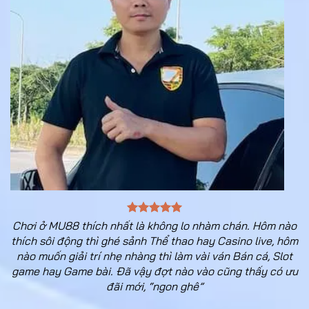
sở hữu một nền móng tương đối vững chắc với hơn
một thập kỷ hoạt động. Việc duy trì đồng thời ba loại
giấy phép từ Anh, Malta và Philippines cho thấy sự
tuân thủ nghiêm ngặt các quy định khắt khe về chống
gian lận và rửa tiền quốc tế. Đối với một người chơi
mới, đây là những dữ liệu cơ bản nhưng quan trọng để
thiết lập niềm tin ban đầu.
Những yếu tố cốt lõi định hình giá trị
của thương hiệu giải trí
Chơi ở MU88 thích nhất là không lo nhàm chán. Hôm nào
thích sôi động thì ghé sảnh Thể thao hay Casino live, hôm
nào muốn giải trí nhẹ nhàng thì làm vài ván Bán cá, Slot
game hay Game bài. Đã vậy đợt nào vào cũng thấy có ưu
đãi mới, “ngon ghê”