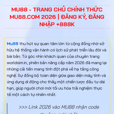
MU88 - TRANG CHỦ CHÍNH THỨC
MU88.COM 2026 | ĐĂNG KÝ, ĐĂNG
NHẬP +888K
Mu88
thu hút sự quan tâm lớn từ cộng đồng nhờ sở
hữu hệ thống vận hành có lịch sử phát triển lâu đời và
bài bản. Từ góc nhìn khách quan của chuyên trang
worldsim.in, phiên bản nâng cấp năm 2026 đã mang lại
những cải tiến mang tính đột phá về hạ tầng công
nghệ. Sự đồng bộ toàn diện giữa giao diện máy tính và
ứng dụng di động cho thấy một chiến lược đầu tư dài
hạn, giúp người chơi mới tối ưu hóa trải nghiệm thực
tế một cách tự nhiên nhất.
>>> Link 2026 vào MU88 nhận code