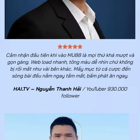
Thể loại sản
Casino trực tuyến, Thể thao, Bắn cá, Nổ
phẩm cung
hũ, Xổ số công nghệ, Game bài dân gian.
cấp
Tiền thưởng
100.000 VND (Cộng thêm chương trình
chào mừng hội
kích hoạt tài khoản 88.000 VND).
viên
Dịch vụ hỗ trợ
Vận hành liên tục 24/7 qua Live Chat, Zalo,
khách hàng
Telegram, Hotline.
Cảm nhận đầu tiên khi vào MU88 là mọi thứ khá mượt và
Giấy phép
Ủy ban Giám sát GC (Vương quốc Anh) |
gọn gàng. Web load nhanh, tông màu dễ nhìn chứ không
hoạt động
MGA Malta (Châu Âu) | PAGCOR (Chính phủ
bị rối mắt như vài bên khác. Mấy mục từ cá cược đến
quốc tế
Philippines).
sòng bài đều nằm ngay tầm mắt, bấm phát ăn ngay.
Phương thức
Ngân hàng nội địa, Thẻ cào điện thoại,
thanh toán
HAI.TV – Nguyễn Thanh Hải
/
YouTuber 930.000
Tiền mã hóa (Crypto), Ví điện tử Momo.
tích hợp
follower
Tỷ lệ hoàn trả
Lên tới 3% (Áp dụng theo từng cấp bậc
tối đa
VIP và chuyên mục giải trí).
Hạn mức rút
Không giới hạn trong ngày (Sau khi hoàn
tiền tối đa
thành xác minh danh tính tài khoản).
Nhìn vào các số liệu trên, có thể thấy nền tảng Mu88