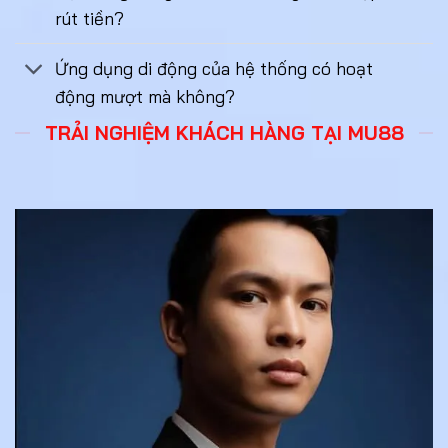
các thông số nền tảng và giấy phép hoạt động luôn là
rút tiền?
thước đo tiên quyết. Hệ thống Mu88 thiết lập các tiêu
chuẩn vận hành dựa trên sự kiểm soát khắt khe của
Ứng dụng di động của hệ thống có hoạt
các tổ chức cá cược quốc tế. Điều này đảm bảo
động mượt mà không?
quyền lợi hợp pháp và tính công bằng cho mọi thành
viên tham gia.
TRẢI NGHIỆM KHÁCH HÀNG TẠI MU88
Bảng số liệu dưới đây tổng hợp chi tiết các thông tin
cốt lõi được cập nhật mới nhất tính đến quý 3 năm
2026, giúp người chơi có một cái nhìn định lượng rõ
ràng trước khi quyết định trải nghiệm:
Tính năng cốt
Thông tin chi tiết năm 2026
lõi
Tên ứng dụng
MU88 App (Hỗ trợ đa nền tảng
di động
iOS/Android)
Năm thành lập
2012
hệ thống