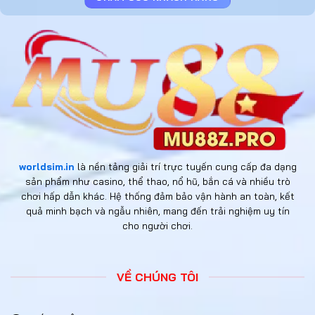
vạ mà tập trung hợp tác với các nhà phát hành hàng
đầu thế giới như Evolution Gaming, SABA Sports, JILI,
PG Soft để mang lại những phòng chơi đạt tiêu chuẩn
quốc tế.
Dưới đây là những chuyên mục trọng điểm được ghi
nhận có lưu lượng truy cập cao nhất trên hệ thống,
phản ánh xu hướng giải trí hiện đại của người chơi
trong năm 2026:
worldsim.in
là nền tảng giải trí trực tuyến cung cấp đa dạng
Sảnh cá cược thể thao với tỷ lệ biến động kèo
sản phẩm như casino, thể thao, nổ hũ, bắn cá và nhiều trò
chơi hấp dẫn khác. Hệ thống đảm bảo vận hành an toàn, kết
theo thời gian thực
quả minh bạch và ngẫu nhiên, mang đến trải nghiệm uy tín
Chuyên mục thể thao tại Mu88 cung cấp hàng nghìn
cho người chơi.
trận đấu mỗi ngày thuộc các bộ môn như bóng đá,
bóng rổ, quần vợt và thể thao điện tử (Esports). Hệ
thống sử dụng thuật toán AI để cập nhật tỷ lệ kèo
VỀ CHÚNG TÔI
liên tục theo diễn biến thực tế của trận đấu, đảm bảo
tính khách quan tối đa. Người chơi có thể tìm thấy các