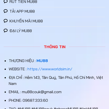
Đối với những người chơi yêu thích nhịp độ nhanh và
RÚT TIỀN MU88
tính giải trí cao, phân khúc slot game và bắn cá tại
TẢI APP MU88
Mu88 mang lại những trải nghiệm thị giác ấn tượng.
Thuật toán RNG (Tạo số ngẫu nhiên) được kiểm toán
KHUYẾN MÃI MU88
độc lập bởi tổ chức iTech Labs, đảm bảo tỷ lệ hoàn
ĐẠI LÝ MU88
trả (RTP) trung bình của các dòng game nổ hũ luôn
duy trì ở mức từ 96.5% đến 97.8%, tạo cơ hội thắng
đều đặn cho thành viên.
THÔNG TIN
Game Bài Đổi Thưởng Với Nhịp Chơi Nhanh Và
Dễ Tiếp Cận
THƯƠNG HIỆU :
MU88
Game bài hiện vẫn là chuyên mục duy trì lượng truy
WEBSITE :
https://www.worldsim.in/
cập ổn định tại
MU88
nhờ tốc độ xử lý nhanh cùng
ĐỊA CHỈ : Hẻm 143, Tân Quý, Tân Phú, Hồ Chí Minh, Việt
gameplay phù hợp cho cả người mới lẫn hội viên lâu
Nam
năm. Trong năm 2026, nền tảng đã bổ sung thêm
EMAIL :
mu88couk@gmail.com
công nghệ AI matchmaking giúp ghép bàn theo trình
độ để tăng tính cạnh tranh công bằng.
PHONE: 09687.333.60
TAG: #MU88 #MU88couk #nhacaiMU88 #linkMU88