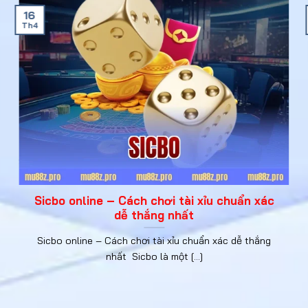
16
Th4
Những yếu tố cốt lõi định hình giá trị của thương hiệu giải trí
tại và phát triển liên tục trong thị trường cạnh tranh khốc l
Sicbo
ời chơi thường gặp phải ở các hệ thống kém chất lượng khác, đ
đội ngũ kỹ thuật của hệ thống này đã tối ưu hóa, qua đó lý g
Sicbo online – Cách chơi tài xỉu chuẩn xác
dễ thắng nhất
Sicbo online – Cách chơi tài xỉu chuẩn xác dễ thắng
ác đa thiết bị
nhất Sicbo là một [...]
 giản hiện đại, sử dụng các gam màu trung tính giúp giảm thiểu
úc hình cây khoa học, giúp người mới nhanh chóng định vị đượ