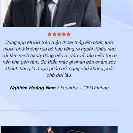
.
 hoạt động. Việc duy trì đồng thời ba loại giấy
tiền quốc tế. Đối với một người chơi mới, đây là
Dùng app MU88 trên điện thoại thấy êm phết, lướt
mượt chứ không rùa bò hay văng ra ngoài. Khâu nạp
rút làm minh bạch, dòng tiền đi đâu về đâu hiển thị rõ
nên khá yên tâm. Có thắc mắc gì nhắn bên chăm sóc
khách hàng là được phản hồi ngay chứ không phải
chờ đợi lâu.
Nghiêm Hoàng Nam
/
Founder – CEO Finhay