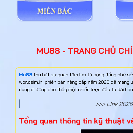
MU88 - TRANG CHỦ CHÍ
Mu88
thu hút sự quan tâm lớn từ cộng đồng nhờ sở h
worldsim.in, phiên bản nâng cấp năm 2026 đã mang lạ
dụng di động cho thấy một chiến lược đầu tư dài hạn,
>>> Link 2026
Tổng quan thông tin kỹ thuật v