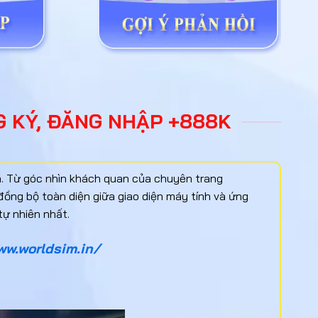
G KÝ, ĐĂNG NHẬP +888K
n. Từ góc nhìn khách quan của chuyên trang
đồng bộ toàn diện giữa giao diện máy tính và ứng
tự nhiên nhất.
ww.worldsim.in/