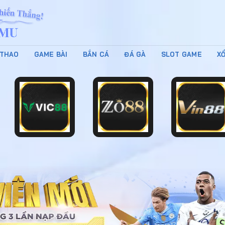
 THAO
GAME BÀI
BẮN CÁ
ĐÁ GÀ
SLOT GAME
XỔ