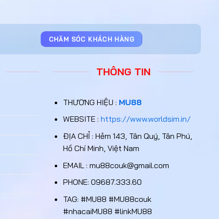
CHĂM SÓC KHÁCH HÀNG
 dịch nạp và rút tiền không còn phụ thuộc quá nhiều
ệnh. Việc tích hợp thêm kênh thanh toán Crypto
THÔNG TIN
THƯƠNG HIỆU :
MU88
WEBSITE :
https://www.worldsim.in/
ĐỊA CHỈ : Hẻm 143, Tân Quý, Tân Phú,
Hồ Chí Minh, Việt Nam
EMAIL :
mu88couk@gmail.com
PHONE: 09687.333.60
TAG: #MU88 #MU88couk
#nhacaiMU88 #linkMU88