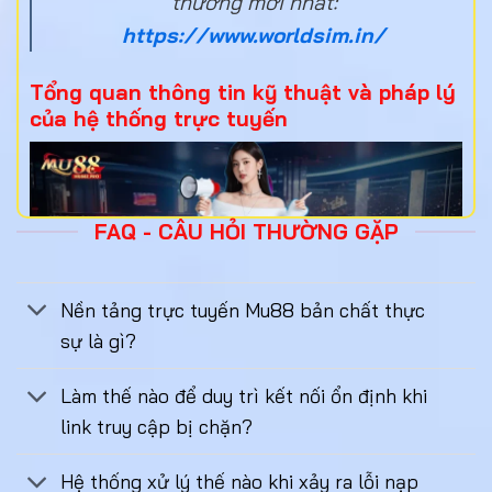
thưởng mới nhất:
https://www.worldsim.in/
Tổng quan thông tin kỹ thuật và pháp lý
của hệ thống trực tuyến
FAQ - CÂU HỎI THƯỜNG GẶP
Nền tảng trực tuyến Mu88 bản chất thực
sự là gì?
Tổng quan thông tin kỹ thuật và pháp lý của hệ thống trực
Làm thế nào để duy trì kết nối ổn định khi
tuyến
link truy cập bị chặn?
Để đánh giá mức độ uy tín của một nền tảng giải trí,
Hệ thống xử lý thế nào khi xảy ra lỗi nạp