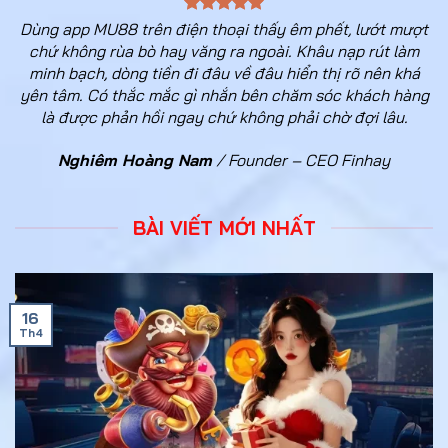
Giao diện của Mu88 được thiết kế theo trường phái tối
Dùng app MU88 trên điện thoại thấy êm phết, lướt mượt
giản hiện đại, sử dụng các gam màu trung tính giúp
chứ không rùa bò hay văng ra ngoài. Khâu nạp rút làm
giảm thiểu tình trạng mỏi mắt khi sử dụng trong thời
minh bạch, dòng tiền đi đâu về đâu hiển thị rõ nên khá
gian dài. Toàn bộ danh mục trò chơi được sắp xếp
yên tâm. Có thắc mắc gì nhắn bên chăm sóc khách hàng
là được phản hồi ngay chứ không phải chờ đợi lâu.
theo cấu trúc hình cây khoa học, giúp người mới
nhanh chóng định vị được khu vực mình quan tâm chỉ
Nghiêm Hoàng Nam
/
Founder – CEO Finhay
sau 2-3 cú nhấp chuột. Đặc biệt, tốc độ phản hồi
trang đạt mức dưới 0.4 giây nhờ công nghệ nén dữ
liệu hình ảnh tiên tiến.
BÀI VIẾT MỚI NHẤT
Hạ tầng thanh khoản tự động hóa hoàn toàn
Một trong những điểm cộng lớn nhất của Mu88 chính
16
là việc ứng dụng hệ thống API ngân hàng thế hệ mới.
Th4
Các giao dịch nạp và rút tiền không còn phụ thuộc
quá nhiều vào phê duyệt thủ công từ con người, giúp
rút ngắn thời gian xử lý xuống còn trung bình từ 2 đến
5 phút cho mỗi lệnh. Việc tích hợp thêm kênh thanh
toán Crypto (USDT) cũng mở ra giải pháp bảo mật