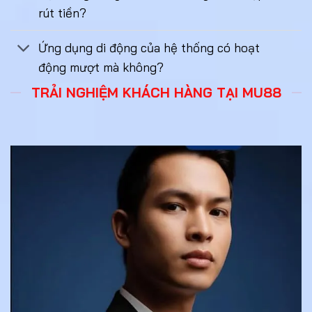
các thông số nền tảng và giấy phép hoạt động luôn là
rút tiền?
thước đo tiên quyết. Hệ thống Mu88 thiết lập các tiêu
chuẩn vận hành dựa trên sự kiểm soát khắt khe của
Ứng dụng di động của hệ thống có hoạt
các tổ chức cá cược quốc tế. Điều này đảm bảo
động mượt mà không?
quyền lợi hợp pháp và tính công bằng cho mọi thành
viên tham gia.
TRẢI NGHIỆM KHÁCH HÀNG TẠI MU88
Bảng số liệu dưới đây tổng hợp chi tiết các thông tin
cốt lõi được cập nhật mới nhất tính đến quý 3 năm
2026, giúp người chơi có một cái nhìn định lượng rõ
ràng trước khi quyết định trải nghiệm:
Tính năng cốt
Thông tin chi tiết năm 2026
lõi
Tên ứng dụng
MU88 App (Hỗ trợ đa nền tảng
di động
iOS/Android)
Năm thành lập
2012
hệ thống