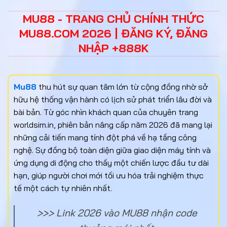
MU88 - TRANG CHỦ CHÍNH THỨC
MU88.COM 2026 | ĐĂNG KÝ, ĐĂNG
NHẬP +888K
Mu88
thu hút sự quan tâm lớn từ cộng đồng nhờ sở
hữu hệ thống vận hành có lịch sử phát triển lâu đời và
bài bản. Từ góc nhìn khách quan của chuyên trang
worldsim.in, phiên bản nâng cấp năm 2026 đã mang lại
những cải tiến mang tính đột phá về hạ tầng công
nghệ. Sự đồng bộ toàn diện giữa giao diện máy tính và
ứng dụng di động cho thấy một chiến lược đầu tư dài
hạn, giúp người chơi mới tối ưu hóa trải nghiệm thực
tế một cách tự nhiên nhất.
>>> Link 2026 vào MU88 nhận code