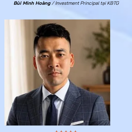
Bùi Minh Hoàng
/
Investment Principal tại KBTG
Những yếu tố cốt lõi định hình giá trị của thương hiệu giải
trí
Không phải ngẫu nhiên mà một thương hiệu có thể tồn
tại và phát triển liên tục trong thị trường cạnh tranh
khốc liệt này. Sự phân tách thị phần của Mu88 đến từ
việc tập trung giải quyết những điểm nghẽn cố hữu mà
người chơi thường gặp phải ở các hệ thống kém chất
lượng khác, đặc biệt là về tốc độ và tính tiện dụng.
Chúng ta sẽ cùng phân tích các khía cạnh cụ thể mà
đội ngũ kỹ thuật của hệ thống này đã tối ưu hóa, qua
đó lý giải làn sóng dịch chuyển của người dùng sang
nền tảng này trong thời gian qua:
Thiết kế tối giản và tối ưu hóa tương tác đa
thiết bị