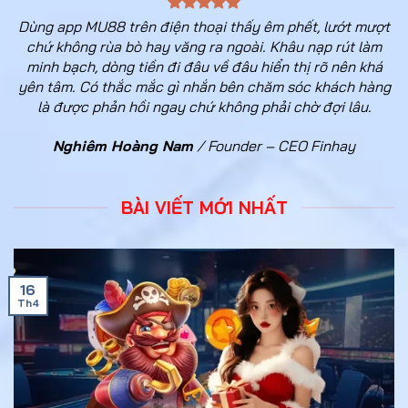
Giao diện của Mu88 được thiết kế theo trường phái tối
Dùng app MU88 trên điện thoại thấy êm phết, lướt mượt
giản hiện đại, sử dụng các gam màu trung tính giúp
chứ không rùa bò hay văng ra ngoài. Khâu nạp rút làm
giảm thiểu tình trạng mỏi mắt khi sử dụng trong thời
minh bạch, dòng tiền đi đâu về đâu hiển thị rõ nên khá
gian dài. Toàn bộ danh mục trò chơi được sắp xếp
yên tâm. Có thắc mắc gì nhắn bên chăm sóc khách hàng
là được phản hồi ngay chứ không phải chờ đợi lâu.
theo cấu trúc hình cây khoa học, giúp người mới
nhanh chóng định vị được khu vực mình quan tâm chỉ
Nghiêm Hoàng Nam
/
Founder – CEO Finhay
sau 2-3 cú nhấp chuột. Đặc biệt, tốc độ phản hồi
trang đạt mức dưới 0.4 giây nhờ công nghệ nén dữ
liệu hình ảnh tiên tiến.
BÀI VIẾT MỚI NHẤT
Hạ tầng thanh khoản tự động hóa hoàn toàn
Một trong những điểm cộng lớn nhất của Mu88 chính
16
là việc ứng dụng hệ thống API ngân hàng thế hệ mới.
Th4
Các giao dịch nạp và rút tiền không còn phụ thuộc
quá nhiều vào phê duyệt thủ công từ con người, giúp
rút ngắn thời gian xử lý xuống còn trung bình từ 2 đến
5 phút cho mỗi lệnh. Việc tích hợp thêm kênh thanh
toán Crypto (USDT) cũng mở ra giải pháp bảo mật