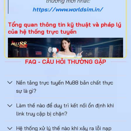
thưởng mới nhất:
https://www.worldsim.in/
Tổng quan thông tin kỹ thuật và pháp lý
của hệ thống trực tuyến
FAQ - CÂU HỎI THƯỜNG GẶP
Nền tảng trực tuyến Mu88 bản chất thực
sự là gì?
Tổng quan thông tin kỹ thuật và pháp lý của hệ thống trực
Làm thế nào để duy trì kết nối ổn định khi
tuyến
link truy cập bị chặn?
Để đánh giá mức độ uy tín của một nền tảng giải trí,
Hệ thống xử lý thế nào khi xảy ra lỗi nạp