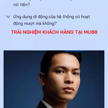
các thông số nền tảng và giấy phép hoạt động luôn là
rút tiền?
thước đo tiên quyết. Hệ thống Mu88 thiết lập các tiêu
chuẩn vận hành dựa trên sự kiểm soát khắt khe của
Ứng dụng di động của hệ thống có hoạt
các tổ chức cá cược quốc tế. Điều này đảm bảo
động mượt mà không?
quyền lợi hợp pháp và tính công bằng cho mọi thành
viên tham gia.
TRẢI NGHIỆM KHÁCH HÀNG TẠI MU88
Bảng số liệu dưới đây tổng hợp chi tiết các thông tin
cốt lõi được cập nhật mới nhất tính đến quý 3 năm
2026, giúp người chơi có một cái nhìn định lượng rõ
ràng trước khi quyết định trải nghiệm:
Tính năng cốt
Thông tin chi tiết năm 2026
lõi
Tên ứng dụng
MU88 App (Hỗ trợ đa nền tảng
di động
iOS/Android)
Năm thành lập
2012
hệ thống