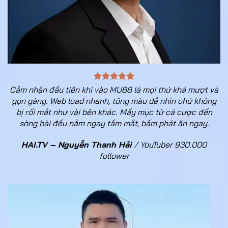
Thể loại sản
Casino trực tuyến, Thể thao, Bắn cá, Nổ
phẩm cung
hũ, Xổ số công nghệ, Game bài dân gian.
cấp
Tiền thưởng
100.000 VND (Cộng thêm chương trình
chào mừng hội
kích hoạt tài khoản 88.000 VND).
viên
Dịch vụ hỗ trợ
Vận hành liên tục 24/7 qua Live Chat, Zalo,
khách hàng
Telegram, Hotline.
Cảm nhận đầu tiên khi vào MU88 là mọi thứ khá mượt và
Giấy phép
Ủy ban Giám sát GC (Vương quốc Anh) |
gọn gàng. Web load nhanh, tông màu dễ nhìn chứ không
hoạt động
MGA Malta (Châu Âu) | PAGCOR (Chính phủ
bị rối mắt như vài bên khác. Mấy mục từ cá cược đến
quốc tế
Philippines).
sòng bài đều nằm ngay tầm mắt, bấm phát ăn ngay.
Phương thức
Ngân hàng nội địa, Thẻ cào điện thoại,
thanh toán
HAI.TV – Nguyễn Thanh Hải
/
YouTuber 930.000
Tiền mã hóa (Crypto), Ví điện tử Momo.
tích hợp
follower
Tỷ lệ hoàn trả
Lên tới 3% (Áp dụng theo từng cấp bậc
tối đa
VIP và chuyên mục giải trí).
Hạn mức rút
Không giới hạn trong ngày (Sau khi hoàn
tiền tối đa
thành xác minh danh tính tài khoản).
Nhìn vào các số liệu trên, có thể thấy nền tảng Mu88