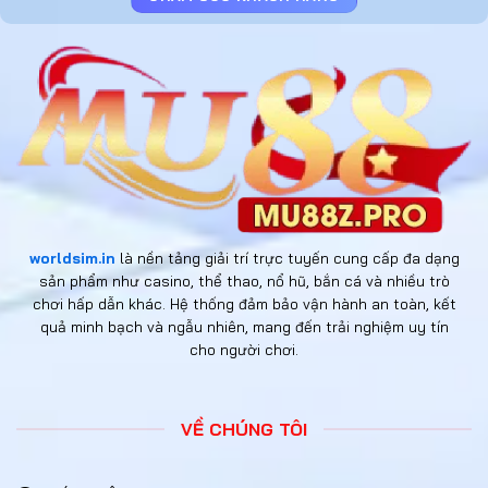
vạ mà tập trung hợp tác với các nhà phát hành hàng
đầu thế giới như Evolution Gaming, SABA Sports, JILI,
PG Soft để mang lại những phòng chơi đạt tiêu chuẩn
quốc tế.
Dưới đây là những chuyên mục trọng điểm được ghi
nhận có lưu lượng truy cập cao nhất trên hệ thống,
phản ánh xu hướng giải trí hiện đại của người chơi
trong năm 2026:
worldsim.in
là nền tảng giải trí trực tuyến cung cấp đa dạng
Sảnh cá cược thể thao với tỷ lệ biến động kèo
sản phẩm như casino, thể thao, nổ hũ, bắn cá và nhiều trò
chơi hấp dẫn khác. Hệ thống đảm bảo vận hành an toàn, kết
theo thời gian thực
quả minh bạch và ngẫu nhiên, mang đến trải nghiệm uy tín
Chuyên mục thể thao tại Mu88 cung cấp hàng nghìn
cho người chơi.
trận đấu mỗi ngày thuộc các bộ môn như bóng đá,
bóng rổ, quần vợt và thể thao điện tử (Esports). Hệ
thống sử dụng thuật toán AI để cập nhật tỷ lệ kèo
VỀ CHÚNG TÔI
liên tục theo diễn biến thực tế của trận đấu, đảm bảo
tính khách quan tối đa. Người chơi có thể tìm thấy các