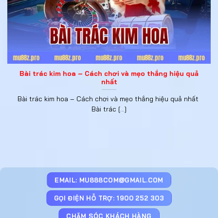
dòng tiền tối ưu cho nhóm khách hàng công nghệ.
Hệ sinh thái sản phẩm cá cược đa dạng
và chuyên nghiệp
Bài trác kim hoa
Bài trác kim hoa – Cách chơi và mẹo thắng hiệu quả
nhất
Bài trác kim hoa – Cách chơi và mẹo thắng hiệu quả nhất
Bài trác [...]
Hệ sinh thái sản phẩm cá cược đa dạng và chuyên nghiệp
EMAIL:
MU888COM@GMAIL.COM
Sức hút lâu dài của một cổng game đổi thưởng uy tín
GỌI ĐIỆN HỖ TRỢ: 1900 252 303
nằm ở chiều sâu của kho trò chơi. Nền tảng Mu88
không đi theo hướng dàn trải số lượng một cách vô tội
CHĂM SÓC KHÁCH HÀNG