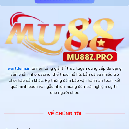
vạ mà tập trung hợp tác với các nhà phát hành hàng
đầu thế giới như Evolution Gaming, SABA Sports, JILI,
PG Soft để mang lại những phòng chơi đạt tiêu chuẩn
quốc tế.
Dưới đây là những chuyên mục trọng điểm được ghi
nhận có lưu lượng truy cập cao nhất trên hệ thống,
phản ánh xu hướng giải trí hiện đại của người chơi
trong năm 2026:
worldsim.in
là nền tảng giải trí trực tuyến cung cấp đa dạng
Sảnh cá cược thể thao với tỷ lệ biến động kèo
sản phẩm như casino, thể thao, nổ hũ, bắn cá và nhiều trò
chơi hấp dẫn khác. Hệ thống đảm bảo vận hành an toàn, kết
theo thời gian thực
quả minh bạch và ngẫu nhiên, mang đến trải nghiệm uy tín
Chuyên mục thể thao tại Mu88 cung cấp hàng nghìn
cho người chơi.
trận đấu mỗi ngày thuộc các bộ môn như bóng đá,
bóng rổ, quần vợt và thể thao điện tử (Esports). Hệ
thống sử dụng thuật toán AI để cập nhật tỷ lệ kèo
VỀ CHÚNG TÔI
liên tục theo diễn biến thực tế của trận đấu, đảm bảo
tính khách quan tối đa. Người chơi có thể tìm thấy các