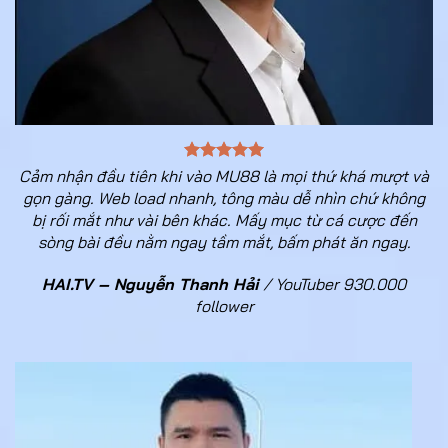
Thể loại sản
Casino trực tuyến, Thể thao, Bắn cá, Nổ
phẩm cung
hũ, Xổ số công nghệ, Game bài dân gian.
cấp
Tiền thưởng
100.000 VND (Cộng thêm chương trình
chào mừng hội
kích hoạt tài khoản 88.000 VND).
viên
Dịch vụ hỗ trợ
Vận hành liên tục 24/7 qua Live Chat, Zalo,
khách hàng
Telegram, Hotline.
Cảm nhận đầu tiên khi vào MU88 là mọi thứ khá mượt và
Giấy phép
Ủy ban Giám sát GC (Vương quốc Anh) |
gọn gàng. Web load nhanh, tông màu dễ nhìn chứ không
hoạt động
MGA Malta (Châu Âu) | PAGCOR (Chính phủ
bị rối mắt như vài bên khác. Mấy mục từ cá cược đến
quốc tế
Philippines).
sòng bài đều nằm ngay tầm mắt, bấm phát ăn ngay.
Phương thức
Ngân hàng nội địa, Thẻ cào điện thoại,
thanh toán
HAI.TV – Nguyễn Thanh Hải
/
YouTuber 930.000
Tiền mã hóa (Crypto), Ví điện tử Momo.
tích hợp
follower
Tỷ lệ hoàn trả
Lên tới 3% (Áp dụng theo từng cấp bậc
tối đa
VIP và chuyên mục giải trí).
Hạn mức rút
Không giới hạn trong ngày (Sau khi hoàn
tiền tối đa
thành xác minh danh tính tài khoản).
Nhìn vào các số liệu trên, có thể thấy nền tảng Mu88