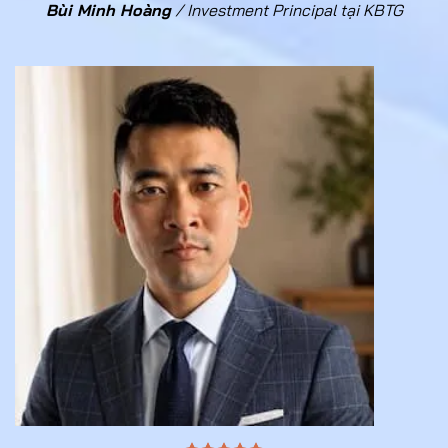
Bùi Minh Hoàng
/
Investment Principal tại KBTG
Những yếu tố cốt lõi định hình giá trị của thương hiệu giải
trí
Không phải ngẫu nhiên mà một thương hiệu có thể tồn
tại và phát triển liên tục trong thị trường cạnh tranh
khốc liệt này. Sự phân tách thị phần của Mu88 đến từ
việc tập trung giải quyết những điểm nghẽn cố hữu mà
người chơi thường gặp phải ở các hệ thống kém chất
lượng khác, đặc biệt là về tốc độ và tính tiện dụng.
Chúng ta sẽ cùng phân tích các khía cạnh cụ thể mà
đội ngũ kỹ thuật của hệ thống này đã tối ưu hóa, qua
đó lý giải làn sóng dịch chuyển của người dùng sang
nền tảng này trong thời gian qua:
Thiết kế tối giản và tối ưu hóa tương tác đa
thiết bị