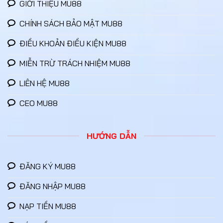
GIỚI THIỆU MU88
loại kèo phổ biến như kèo châu Á, châu Âu, Tài Xỉu với
biên lợi nhuận (margin) của nhà cái được tối ưu ở mức
CHÍNH SÁCH BẢO MẬT MU88
thấp nhất thị trường.
ĐIỀU KHOẢN ĐIỀU KIỆN MU88
Casino trực tiếp ứng dụng công nghệ truyền
MIỄN TRỪ TRÁCH NHIỆM MU88
hình độ phân giải cao
LIÊN HỆ MU88
Sảnh Casino live của Mu88 xóa nhòa khoảng cách
giữa thế giới ảo và thực tại nhờ hệ thống camera đa
CEO MU88
góc quay đạt chuẩn 4K. Các bàn chơi Baccarat,
Roulette, Blackjack được điều hành bởi những Dealer
chuyên nghiệp. Mọi thao tác chia bài, mở bài đều diễn
HƯỚNG DẪN
ra minh bạch trước ống kính, loại bỏ hoàn toàn các
nghi ngại về sự can thiệp kỹ thuật vào kết quả trò
ĐĂNG KÝ MU88
chơi.
ĐĂNG NHẬP MU88
Kho trò chơi nổ hũ, bắn cá và game bài đổi
NẠP TIỀN MU88
thưởng thế hệ mới