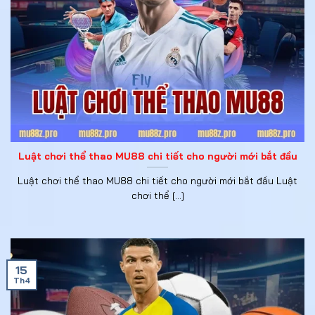
luật chơi thể thao mu88
Luật chơi thể thao MU88 chi tiết cho người mới bắt đầu
Luật chơi thể thao MU88 chi tiết cho người mới bắt đầu Luật
chơi thể [...]
15
Th4