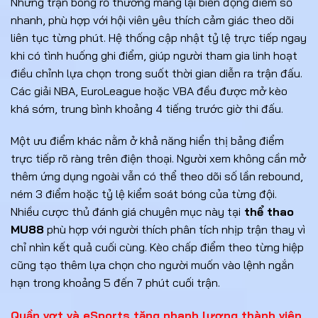
Những trận bóng rổ thường mang lại biến động điểm số
nhanh, phù hợp với hội viên yêu thích cảm giác theo dõi
liên tục từng phút. Hệ thống cập nhật tỷ lệ trực tiếp ngay
khi có tình huống ghi điểm, giúp người tham gia linh hoạt
điều chỉnh lựa chọn trong suốt thời gian diễn ra trận đấu.
Các giải NBA, EuroLeague hoặc VBA đều được mở kèo
khá sớm, trung bình khoảng 4 tiếng trước giờ thi đấu.
Một ưu điểm khác nằm ở khả năng hiển thị bảng điểm
trực tiếp rõ ràng trên điện thoại. Người xem không cần mở
thêm ứng dụng ngoài vẫn có thể theo dõi số lần rebound,
ném 3 điểm hoặc tỷ lệ kiểm soát bóng của từng đội.
Nhiều cược thủ đánh giá chuyên mục này tại
thể thao
MU88
phù hợp với người thích phân tích nhịp trận thay vì
chỉ nhìn kết quả cuối cùng. Kèo chấp điểm theo từng hiệp
cũng tạo thêm lựa chọn cho người muốn vào lệnh ngắn
hạn trong khoảng 5 đến 7 phút cuối trận.
Quần vợt và eSports tăng nhanh lượng thành viên