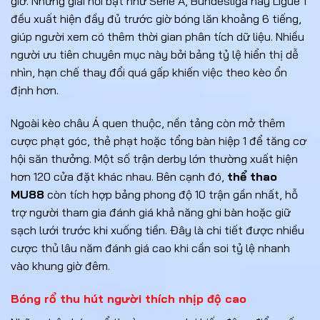
giờ. Những giải nổi bật như Serie A, Bundesliga hay Ligue 1
đều xuất hiện đầy đủ trước giờ bóng lăn khoảng 6 tiếng,
giúp người xem có thêm thời gian phân tích dữ liệu. Nhiều
người ưu tiên chuyên mục này bởi bảng tỷ lệ hiển thị dễ
nhìn, hạn chế thay đổi quá gấp khiến việc theo kèo ổn
định hơn.
Ngoài kèo châu Á quen thuộc, nền tảng còn mở thêm
cược phạt góc, thẻ phạt hoặc tổng bàn hiệp 1 để tăng cơ
hội săn thưởng. Một số trận derby lớn thường xuất hiện
hơn 120 cửa đặt khác nhau. Bên cạnh đó,
thể thao
MU88
còn tích hợp bảng phong độ 10 trận gần nhất, hỗ
trợ người tham gia đánh giá khả năng ghi bàn hoặc giữ
sạch lưới trước khi xuống tiền. Đây là chi tiết được nhiều
cược thủ lâu năm đánh giá cao khi cần soi tỷ lệ nhanh
vào khung giờ đêm.
Bóng rổ thu hút người thích nhịp độ cao