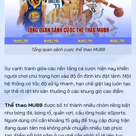
Tổng quan sảnh cược thể thao MU88
Sự cạnh tranh giữa các nền tảng cá cược hiện nay khiến
người chơi chú trọng hơn vào độ ổn định khi đặt lệnh. Một
hệ thống có tốc độ xử lý nhanh, hạn chế giật lag luôn tạo
lợi thế rõ rệt khi săn thưởng ở các khung giờ cao điểm.
Thể thao MU88
được bố trí thành nhiều nhóm riêng biệt
như bóng đá, bóng rổ, quần vợt, cầu lông hoặc eSports.
Người dùng chỉ cần khoảng 15 giây để truy cập đúng trận
đang quan tâm mà không phải chuyển nhiều tab phức
tạp. Điểm nổi bật nằm ở cơ chế cập nhật tỷ lệ liên tục