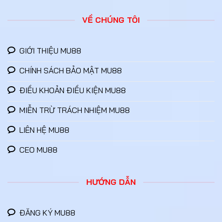
VỀ CHÚNG TÔI
GIỚI THIỆU MU88
CHÍNH SÁCH BẢO MẬT MU88
ĐIỀU KHOẢN ĐIỀU KIỆN MU88
MIỄN TRỪ TRÁCH NHIỆM MU88
LIÊN HỆ MU88
CEO MU88
HƯỚNG DẪN
ĐĂNG KÝ MU88