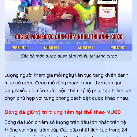
Các bộ môn được quan tâm nhiều tại sảnh cược
Lượng người tham gia mỗi ngày liên tục tăng khiến danh
mục cá cược được mở rộng mạnh trong thời gian gần
đây. Nhiều bộ môn xuất hiện thêm tỷ lệ phụ, tạo thêm lựa
chọn phù hợp với từng phong cách đặt cược khác nhau.
Bóng đá giữ vị trí trung tâm tại thể thao MU88
Bóng đá luôn chiếm số lượng trận đấu lớn nhất trên hệ
thống với hàng trăm cặp đấu cập nhật liên tục trong 24