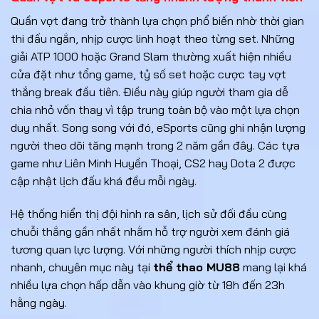
Quần vợt đang trở thành lựa chọn phổ biến nhờ thời gian
thi đấu ngắn, nhịp cược linh hoạt theo từng set. Những
giải ATP 1000 hoặc Grand Slam thường xuất hiện nhiều
cửa đặt như tổng game, tỷ số set hoặc cược tay vợt
thắng break đầu tiên. Điều này giúp người tham gia dễ
chia nhỏ vốn thay vì tập trung toàn bộ vào một lựa chọn
duy nhất. Song song với đó, eSports cũng ghi nhận lượng
người theo dõi tăng mạnh trong 2 năm gần đây. Các tựa
game như Liên Minh Huyền Thoại, CS2 hay Dota 2 được
cập nhật lịch đấu khá đều mỗi ngày.
Hệ thống hiển thị đội hình ra sân, lịch sử đối đầu cùng
chuỗi thắng gần nhất nhằm hỗ trợ người xem đánh giá
tương quan lực lượng. Với những người thích nhịp cược
nhanh, chuyên mục này tại
thể thao MU88
mang lại khá
nhiều lựa chọn hấp dẫn vào khung giờ từ 18h đến 23h
hằng ngày.