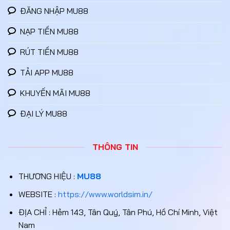
ĐĂNG NHẬP MU88
NẠP TIỀN MU88
RÚT TIỀN MU88
TẢI APP MU88
KHUYẾN MÃI MU88
ĐẠI LÝ MU88
THÔNG TIN
THƯƠNG HIỆU :
MU88
WEBSITE :
https://www.worldsim.in/
ĐỊA CHỈ : Hẻm 143, Tân Quý, Tân Phú, Hồ Chí Minh, Việt
Nam