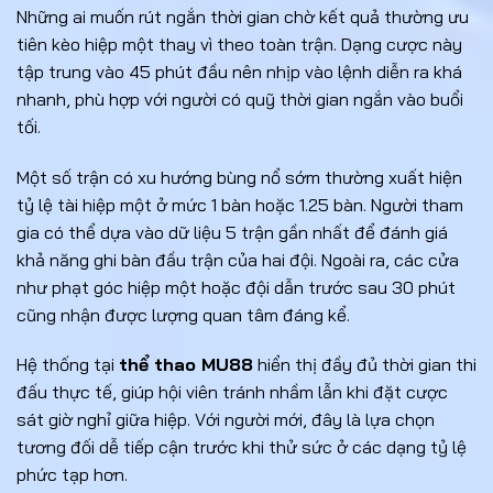
Những ai muốn rút ngắn thời gian chờ kết quả thường ưu
tiên kèo hiệp một thay vì theo toàn trận. Dạng cược này
tập trung vào 45 phút đầu nên nhịp vào lệnh diễn ra khá
nhanh, phù hợp với người có quỹ thời gian ngắn vào buổi
tối.
Một số trận có xu hướng bùng nổ sớm thường xuất hiện
tỷ lệ tài hiệp một ở mức 1 bàn hoặc 1.25 bàn. Người tham
gia có thể dựa vào dữ liệu 5 trận gần nhất để đánh giá
khả năng ghi bàn đầu trận của hai đội. Ngoài ra, các cửa
như phạt góc hiệp một hoặc đội dẫn trước sau 30 phút
cũng nhận được lượng quan tâm đáng kể.
Hệ thống tại
thể thao MU88
hiển thị đầy đủ thời gian thi
đấu thực tế, giúp hội viên tránh nhầm lẫn khi đặt cược
sát giờ nghỉ giữa hiệp. Với người mới, đây là lựa chọn
tương đối dễ tiếp cận trước khi thử sức ở các dạng tỷ lệ
phức tạp hơn.