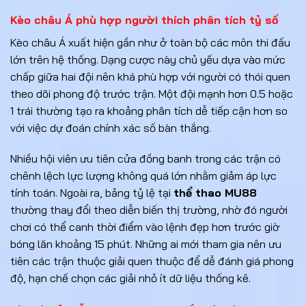
Kèo châu Á phù hợp người thích phân tích tỷ số
Kèo châu Á xuất hiện gần như ở toàn bộ các môn thi đấu
lớn trên hệ thống. Dạng cược này chủ yếu dựa vào mức
chấp giữa hai đội nên khá phù hợp với người có thói quen
theo dõi phong độ trước trận. Một đội mạnh hơn 0.5 hoặc
1 trái thường tạo ra khoảng phân tích dễ tiếp cận hơn so
với việc dự đoán chính xác số bàn thắng.
Nhiều hội viên ưu tiên cửa đồng banh trong các trận có
chênh lệch lực lượng không quá lớn nhằm giảm áp lực
tính toán. Ngoài ra, bảng tỷ lệ tại
thể thao MU88
thường thay đổi theo diễn biến thị trường, nhờ đó người
chơi có thể canh thời điểm vào lệnh đẹp hơn trước giờ
bóng lăn khoảng 15 phút. Những ai mới tham gia nên ưu
tiên các trận thuộc giải quen thuộc để dễ đánh giá phong
độ, hạn chế chọn các giải nhỏ ít dữ liệu thống kê.