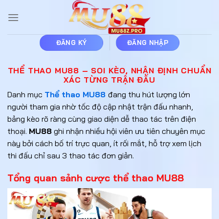
Bỏ
qua
nội
dung
ĐĂNG KÝ
ĐĂNG NHẬP
THỂ THAO MU88 – SOI KÈO, NHẬN ĐỊNH CHUẨN
XÁC TỪNG TRẬN ĐẤU
Danh mục
Thể thao MU88
đang thu hút lượng lớn
người tham gia nhờ tốc độ cập nhật trận đấu nhanh,
bảng kèo rõ ràng cùng giao diện dễ thao tác trên điện
thoại.
MU88
ghi nhận nhiều hội viên ưu tiên chuyên mục
này bởi cách bố trí trực quan, ít rối mắt, hỗ trợ xem lịch
thi đấu chỉ sau 3 thao tác đơn giản.
Tổng quan sảnh cược thể thao MU88