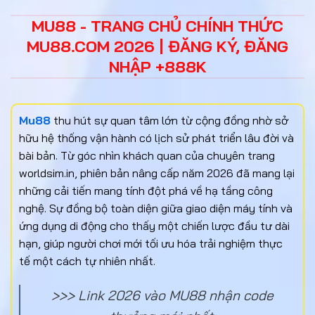
MU88 - TRANG CHỦ CHÍNH THỨC
MU88.COM 2026 | ĐĂNG KÝ, ĐĂNG
NHẬP +888K
Mu88
thu hút sự quan tâm lớn từ cộng đồng nhờ sở
hữu hệ thống vận hành có lịch sử phát triển lâu đời và
bài bản. Từ góc nhìn khách quan của chuyên trang
worldsim.in, phiên bản nâng cấp năm 2026 đã mang lại
những cải tiến mang tính đột phá về hạ tầng công
nghệ. Sự đồng bộ toàn diện giữa giao diện máy tính và
ứng dụng di động cho thấy một chiến lược đầu tư dài
hạn, giúp người chơi mới tối ưu hóa trải nghiệm thực
tế một cách tự nhiên nhất.
>>> Link 2026 vào MU88 nhận code