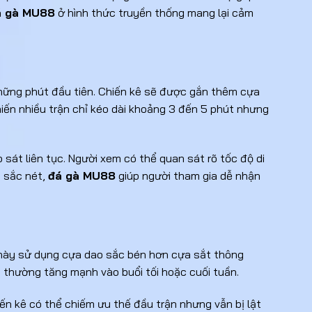
á gà MU88
ở hình thức truyền thống mang lại cảm
những phút đầu tiên. Chiến kê sẽ được gắn thêm cựa
hiến nhiều trận chỉ kéo dài khoảng 3 đến 5 phút nhưng
p sát liên tục. Người xem có thể quan sát rõ tốc độ di
t sắc nét,
đá gà MU88
giúp người tham gia dễ nhận
nh này sử dụng cựa dao sắc bén hơn cựa sắt thông
 thường tăng mạnh vào buổi tối hoặc cuối tuần.
ến kê có thể chiếm ưu thế đầu trận nhưng vẫn bị lật