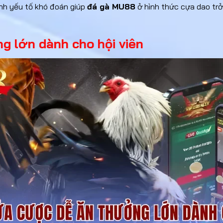
ính yếu tố khó đoán giúp
đá gà MU88
ở hình thức cựa dao trở
g lớn dành cho hội viên