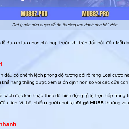
Gợi ý các cửa cược dễ ăn thưởng lớn dành cho hội viên
a dễ đưa ra lựa chọn phù hợp trước khi trận đấu bắt đầu. Mỗi 
i
ận đấu có chênh lệch phong độ tương đối rõ ràng. Loại cược n
g khả năng thắng được xem là ổn định hơn so với các cửa còn l
 cách đọc kèo hoặc theo dõi biến động tỷ lệ trực tiếp trong 
u tiên. Vì thế, nhiều người chơi tại
đá gà MU88
thường vào
 nhanh