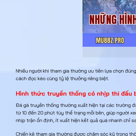
Nhiều người khi tham gia thường ưu tiên lựa chọn đúng 
cách đọc kèo cùng tỷ lệ thưởng riêng biệt.
Hình thức truyền thống có nhịp thi đấu 
Đá gà truyền thống thường xuất hiện tại các trường đ
từ 10 đến 20 phút tùy thể trạng mỗi bên, giúp người xem
nhịp trận ổn định, ít xuất hiện kết quả quá nhanh chỉ sa
Chiến kê tham gia thường được chăm sóc kỹ trong thời 