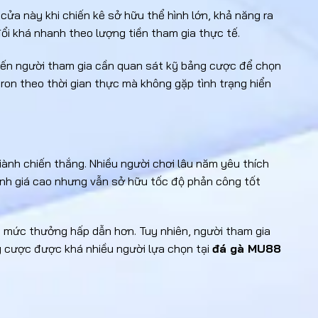
cửa này khi chiến kê sở hữu thể hình lớn, khả năng ra
i khá nhanh theo lượng tiền tham gia thực tế.
khiến người tham gia cần quan sát kỹ bảng cược để chọn
ron theo thời gian thực mà không gặp tình trạng hiển
ành chiến thắng. Nhiều người chơi lâu năm yêu thích
ánh giá cao nhưng vẫn sở hữu tốc độ phản công tốt
n mức thưởng hấp dẫn hơn. Tuy nhiên, người tham gia
ng cược được khá nhiều người lựa chọn tại
đá gà MU88