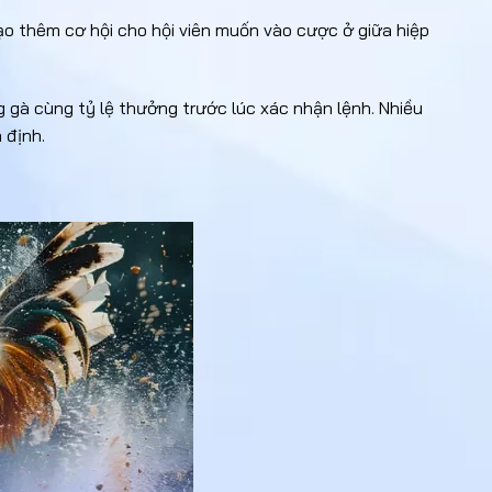
tạo thêm cơ hội cho hội viên muốn vào cược ở giữa hiệp
ng gà cùng tỷ lệ thưởng trước lúc xác nhận lệnh. Nhiều
 định.