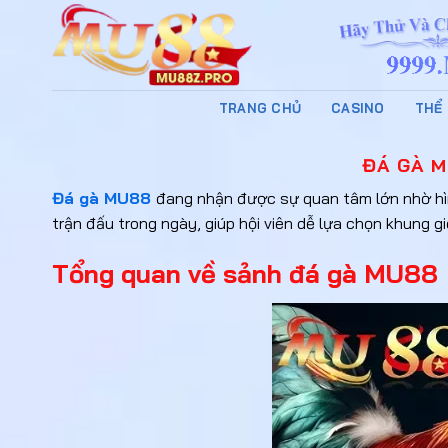
Bỏ
qua
nội
dung
TRANG CHỦ
CASINO
THỂ
ĐÁ GÀ M
Đá gà MU88
đang nhận được sự quan tâm lớn nhờ hìn
trận đấu trong ngày, giúp hội viên dễ lựa chọn khung 
Tổng quan về sảnh đá gà MU88