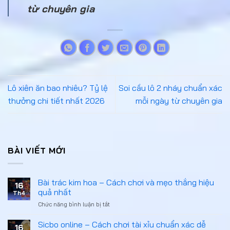
từ chuyên gia
Lô xiên ăn bao nhiêu? Tỷ lệ
Soi cầu lô 2 nháy chuẩn xác
thưởng chi tiết nhất 2026
mỗi ngày từ chuyên gia
BÀI VIẾT MỚI
Bài trác kim hoa – Cách chơi và mẹo thắng hiệu
16
quả nhất
Th4
Chức năng bình luận bị tắt
ở
Bài
trác
Sicbo online – Cách chơi tài xỉu chuẩn xác dễ
16