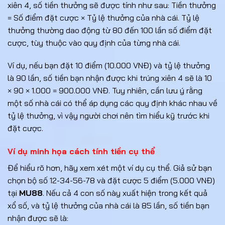
xiên 4, số tiền thưởng sẽ được tính như sau: Tiền thưởng
= Số điểm đặt cược × Tỷ lệ thưởng của nhà cái. Tỷ lệ
thưởng thường dao động từ 80 đến 100 lần số điểm đặt
cược, tùy thuộc vào quy định của từng nhà cái.
Ví dụ, nếu bạn đặt 10 điểm (10.000 VNĐ) và tỷ lệ thưởng
là 90 lần, số tiền bạn nhận được khi trúng xiên 4 sẽ là 10
× 90 × 1.000 = 900.000 VNĐ. Tuy nhiên, cần lưu ý rằng
một số nhà cái có thể áp dụng các quy định khác nhau về
tỷ lệ thưởng, vì vậy người chơi nên tìm hiểu kỹ trước khi
đặt cược.
Ví dụ minh họa cách tính tiền cụ thể
Để hiểu rõ hơn, hãy xem xét một ví dụ cụ thể. Giả sử bạn
chọn bộ số 12-34-56-78 và đặt cược 5 điểm (5.000 VNĐ)
tại
MU88
. Nếu cả 4 con số này xuất hiện trong kết quả
xổ số, và tỷ lệ thưởng của nhà cái là 85 lần, số tiền bạn
nhận được sẽ là: