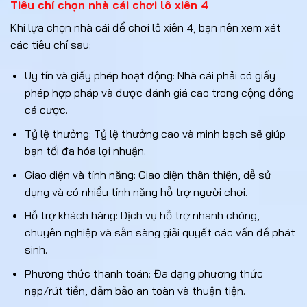
Tiêu chí chọn nhà cái chơi lô xiên 4
Khi lựa chọn nhà cái để chơi lô xiên 4, bạn nên xem xét
các tiêu chí sau:
Uy tín và giấy phép hoạt động: Nhà cái phải có giấy
phép hợp pháp và được đánh giá cao trong cộng đồng
cá cược.
Tỷ lệ thưởng: Tỷ lệ thưởng cao và minh bạch sẽ giúp
bạn tối đa hóa lợi nhuận.
Giao diện và tính năng: Giao diện thân thiện, dễ sử
dụng và có nhiều tính năng hỗ trợ người chơi.
Hỗ trợ khách hàng: Dịch vụ hỗ trợ nhanh chóng,
chuyên nghiệp và sẵn sàng giải quyết các vấn đề phát
sinh.
Phương thức thanh toán: Đa dạng phương thức
nạp/rút tiền, đảm bảo an toàn và thuận tiện.