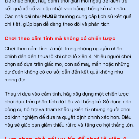
Để khắc phục, hãy dành thời gian mỗi ngày để kiểm tra
kết quả xổ số và cập nhật vào bảng thống kê cá nhân.
Các nhà cái như
MU88
thường cung cấp lịch sử kết quả
chi tiết, giúp bạn dễ dàng theo dõi và phân tích.
Chơi theo cảm tính mà không có chiến lược
Chơi theo cảm tính là một trong những nguyên nhân
chính dẫn đến thua lỗ khi chơi lô xiên 4. Nhiều người chơi
chọn số dựa trên giấc mơ, con số may mắn hoặc những
dự đoán không có cơ sở, dẫn đến kết quả không như
mong đợi.
Thay vì dựa vào cảm tính, hãy xây dựng một chiến lược
chơi dựa trên phân tích dữ liệu và thống kê. Sử dụng các
công cụ hỗ trợ và tham khảo ý kiến từ những người chơi
có kinh nghiệm để đưa ra quyết định chính xác hơn. Điều
này sẽ giúp bạn giảm thiểu rủi ro và tăng cơ hội thắng lớn.
Lựa chọn nhà cái uy tín để chơi lô xiên 4