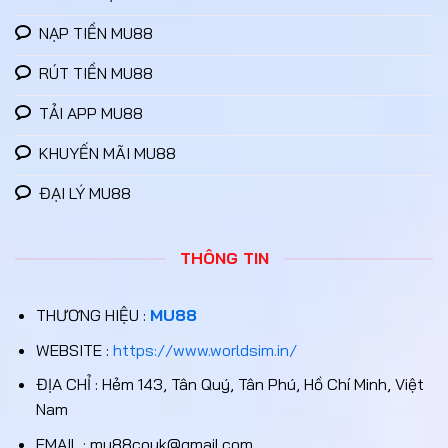
NẠP TIỀN MU88
RÚT TIỀN MU88
TẢI APP MU88
KHUYẾN MÃI MU88
ĐẠI LÝ MU88
THÔNG TIN
THƯƠNG HIỆU :
MU88
WEBSITE :
https://www.worldsim.in/
ĐỊA CHỈ : Hẻm 143, Tân Quý, Tân Phú, Hồ Chí Minh, Việt
Nam
EMAIL :
mu88couk@gmail.com