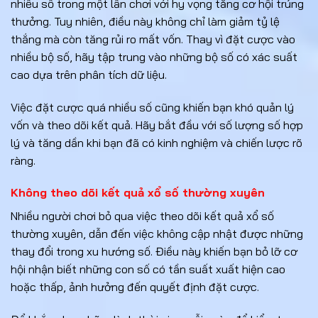
nhiều số trong một lần chơi với hy vọng tăng cơ hội trúng
thưởng. Tuy nhiên, điều này không chỉ làm giảm tỷ lệ
thắng mà còn tăng rủi ro mất vốn. Thay vì đặt cược vào
nhiều bộ số, hãy tập trung vào những bộ số có xác suất
cao dựa trên phân tích dữ liệu.
Việc đặt cược quá nhiều số cũng khiến bạn khó quản lý
vốn và theo dõi kết quả. Hãy bắt đầu với số lượng số hợp
lý và tăng dần khi bạn đã có kinh nghiệm và chiến lược rõ
ràng.
Không theo dõi kết quả xổ số thường xuyên
Nhiều người chơi bỏ qua việc theo dõi kết quả xổ số
thường xuyên, dẫn đến việc không cập nhật được những
thay đổi trong xu hướng số. Điều này khiến bạn bỏ lỡ cơ
hội nhận biết những con số có tần suất xuất hiện cao
hoặc thấp, ảnh hưởng đến quyết định đặt cược.