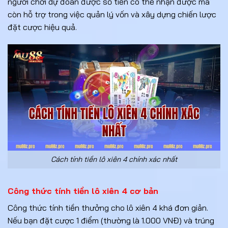
người chơi dự đoán được số tiền có thể nhận được mà
còn hỗ trợ trong việc quản lý vốn và xây dựng chiến lược
đặt cược hiệu quả.
Cách tính tiền lô xiên 4 chính xác nhất
Công thức tính tiền lô xiên 4 cơ bản
Công thức tính tiền thưởng cho lô xiên 4 khá đơn giản.
Nếu bạn đặt cược 1 điểm (thường là 1.000 VNĐ) và trúng