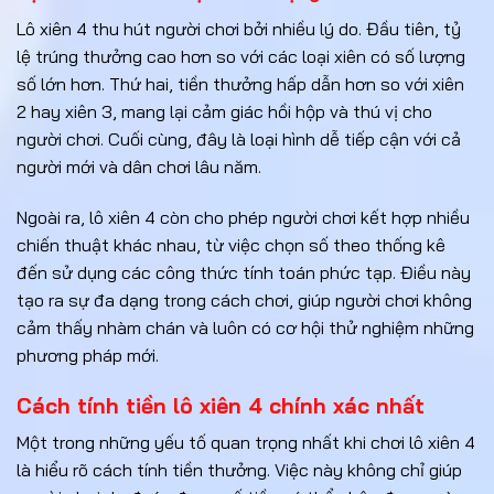
Lô xiên 4 thu hút người chơi bởi nhiều lý do. Đầu tiên, tỷ
lệ trúng thưởng cao hơn so với các loại xiên có số lượng
số lớn hơn. Thứ hai, tiền thưởng hấp dẫn hơn so với xiên
2 hay xiên 3, mang lại cảm giác hồi hộp và thú vị cho
người chơi. Cuối cùng, đây là loại hình dễ tiếp cận với cả
người mới và dân chơi lâu năm.
Ngoài ra, lô xiên 4 còn cho phép người chơi kết hợp nhiều
chiến thuật khác nhau, từ việc chọn số theo thống kê
đến sử dụng các công thức tính toán phức tạp. Điều này
tạo ra sự đa dạng trong cách chơi, giúp người chơi không
cảm thấy nhàm chán và luôn có cơ hội thử nghiệm những
phương pháp mới.
Cách tính tiền lô xiên 4 chính xác nhất
Một trong những yếu tố quan trọng nhất khi chơi lô xiên 4
là hiểu rõ cách tính tiền thưởng. Việc này không chỉ giúp