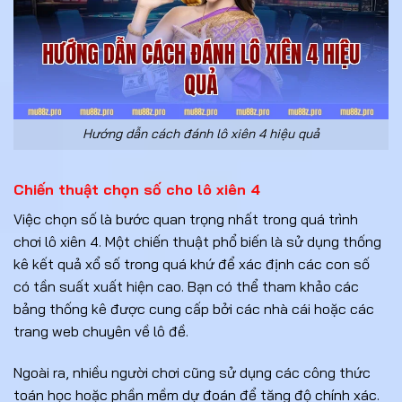
Hướng dẫn cách đánh lô xiên 4 hiệu quả
Chiến thuật chọn số cho lô xiên 4
Việc chọn số là bước quan trọng nhất trong quá trình
chơi lô xiên 4. Một chiến thuật phổ biến là sử dụng thống
kê kết quả xổ số trong quá khứ để xác định các con số
có tần suất xuất hiện cao. Bạn có thể tham khảo các
bảng thống kê được cung cấp bởi các nhà cái hoặc các
trang web chuyên về lô đề.
Ngoài ra, nhiều người chơi cũng sử dụng các công thức
toán học hoặc phần mềm dự đoán để tăng độ chính xác.