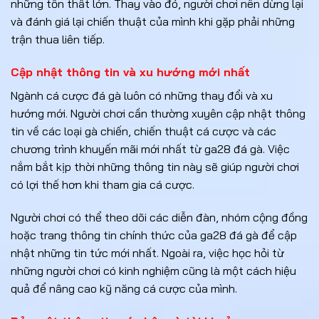
những tổn thất lớn. Thay vào đó, người chơi nên dừng lại
và đánh giá lại chiến thuật của mình khi gặp phải những
trận thua liên tiếp.
Cập nhật thông tin và xu hướng mới nhất
Ngành cá cược đá gà luôn có những thay đổi và xu
hướng mới. Người chơi cần thường xuyên cập nhật thông
tin về các loại gà chiến, chiến thuật cá cược và các
chương trình khuyến mãi mới nhất từ ga28 đá gà. Việc
nắm bắt kịp thời những thông tin này sẽ giúp người chơi
có lợi thế hơn khi tham gia cá cược.
Người chơi có thể theo dõi các diễn đàn, nhóm cộng đồng
hoặc trang thông tin chính thức của ga28 đá gà để cập
nhật những tin tức mới nhất. Ngoài ra, việc học hỏi từ
những người chơi có kinh nghiệm cũng là một cách hiệu
quả để nâng cao kỹ năng cá cược của mình.