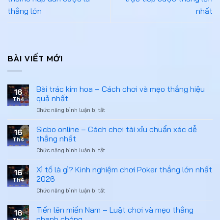
thắng lớn
nhất
BÀI VIẾT MỚI
Bài trác kim hoa – Cách chơi và mẹo thắng hiệu
16
quả nhất
Th4
Chức năng bình luận bị tắt
ở
Bài
trác
Sicbo online – Cách chơi tài xỉu chuẩn xác dễ
16
kim
thắng nhất
Th4
hoa
Chức năng bình luận bị tắt
ở
–
Sicbo
Cách
online
Xì tố là gì? Kinh nghiệm chơi Poker thắng lớn nhất
chơi
16
–
và
2026
Th4
Cách
mẹo
Chức năng bình luận bị tắt
ở
chơi
thắng
Xì
tài
hiệu
tố
Tiến lên miền Nam – Luật chơi và mẹo thắng
xỉu
quả
16
là
chuẩn
nhanh chóng
nhất
Th4