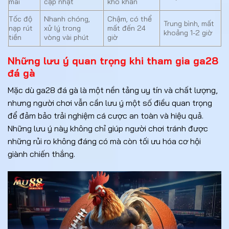
mãi
cập nhật
khó khăn
Tốc độ
Nhanh chóng,
Chậm, có thể
Trung bình, mất
nạp rút
xử lý trong
mất đến 24
khoảng 1-2 giờ
tiền
vòng vài phút
giờ
Những lưu ý quan trọng khi tham gia ga28
đá gà
Mặc dù ga28 đá gà là một nền tảng uy tín và chất lượng,
nhưng người chơi vẫn cần lưu ý một số điều quan trọng
để đảm bảo trải nghiệm cá cược an toàn và hiệu quả.
Những lưu ý này không chỉ giúp người chơi tránh được
những rủi ro không đáng có mà còn tối ưu hóa cơ hội
giành chiến thắng.