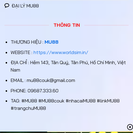
ĐẠI LÝ MU88
THÔNG TIN
THƯƠNG HIỆU :
MU88
WEBSITE :
https://www.worldsim.in/
ĐỊA CHỈ : Hẻm 143, Tân Quý, Tân Phú, Hồ Chí Minh, Việt
Nam
EMAIL :
mu88couk@gmail.com
PHONE: 09687.333.60
TAG: #MU88 #MU88couk #nhacaiMU88 #linkMU88
#trangchuMU88