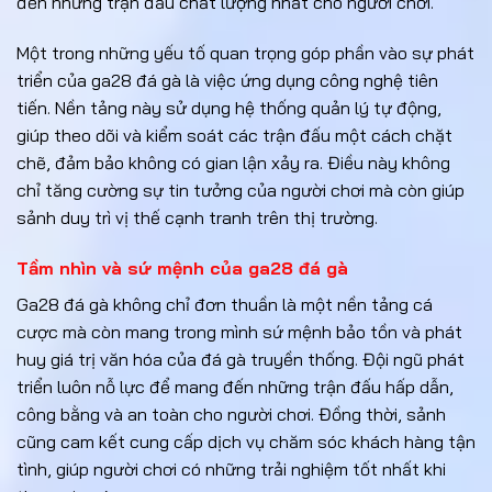
đến những trận đấu chất lượng nhất cho người chơi.
Một trong những yếu tố quan trọng góp phần vào sự phát
triển của ga28 đá gà là việc ứng dụng công nghệ tiên
tiến. Nền tảng này sử dụng hệ thống quản lý tự động,
giúp theo dõi và kiểm soát các trận đấu một cách chặt
chẽ, đảm bảo không có gian lận xảy ra. Điều này không
chỉ tăng cường sự tin tưởng của người chơi mà còn giúp
sảnh duy trì vị thế cạnh tranh trên thị trường.
Tầm nhìn và sứ mệnh của ga28 đá gà
Ga28 đá gà không chỉ đơn thuần là một nền tảng cá
cược mà còn mang trong mình sứ mệnh bảo tồn và phát
huy giá trị văn hóa của đá gà truyền thống. Đội ngũ phát
triển luôn nỗ lực để mang đến những trận đấu hấp dẫn,
công bằng và an toàn cho người chơi. Đồng thời, sảnh
cũng cam kết cung cấp dịch vụ chăm sóc khách hàng tận
tình, giúp người chơi có những trải nghiệm tốt nhất khi