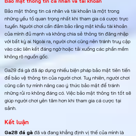
Bảo mật thông tin cá nhân và tài khoản
Bảo mật thông tin cá nhân và tài khoản là một trong
những yếu tố quan trọng nhất khi tham gia cá cược trực
tuyến. Người chơi cần đảm bảo rằng mật khẩu tài khoản
của mình đủ mạnh và không chia sẻ thông tin đăng nhập
với bất kỳ ai. Ngoài ra, người chơi cũng nên tránh truy cập
vào các liên kết đáng ngờ hoặc tải xuống các phần mềm
không rõ nguồn gốc.
Ga28 đá gà đã áp dụng nhiều biện pháp bảo mật tiên tiến
để bảo vệ thông tin của người chơi. Tuy nhiên, người chơi
cũng cần tự mình nâng cao ý thức bảo mật để tránh
những rủi ro không đáng có. Việc bảo mật thông tin tốt sẽ
giúp người chơi yên tâm hơn khi tham gia cá cược tại
sảnh.
Kết luận
Ga28 đá gà
đã và đang khẳng định vị thế của mình là