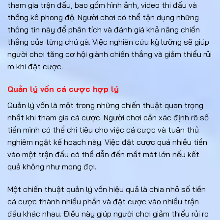
tham gia trận đấu, bao gồm hình ảnh, video thi đấu và
thống kê phong độ. Người chơi có thể tận dụng những
thông tin này để phân tích và đánh giá khả năng chiến
thắng của từng chú gà. Việc nghiên cứu kỹ lưỡng sẽ giúp
người chơi tăng cơ hội giành chiến thắng và giảm thiểu rủi
ro khi đặt cược.
Quản lý vốn cá cược hợp lý
Quản lý vốn là một trong những chiến thuật quan trọng
nhất khi tham gia cá cược. Người chơi cần xác định rõ số
tiền mình có thể chi tiêu cho việc cá cược và tuân thủ
nghiêm ngặt kế hoạch này. Việc đặt cược quá nhiều tiền
vào một trận đấu có thể dẫn đến mất mát lớn nếu kết
quả không như mong đợi.
Một chiến thuật quản lý vốn hiệu quả là chia nhỏ số tiền
cá cược thành nhiều phần và đặt cược vào nhiều trận
đấu khác nhau. Điều này giúp người chơi giảm thiểu rủi ro