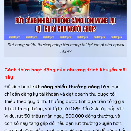
Rút càng nhiều thưởng càng lớn mang lại lợi ích gì cho người
chơi?
Cách thức hoạt động của chương trình khuyến mãi
này
Để kích hoạt
rút càng nhiều thưởng càng lớn
, bạn
chỉ cần đăng ký tài khoản và đạt doanh thu cược tối
thiểu theo quy định. Thưởng được tính dựa trên tổng giá
trị rút trong tháng, với tỷ lệ từ 0.5% đến 2% tùy cấp VIP.
Ví dụ, rút 50 triệu nhận ngay 500.000 đồng thưởng, và
con số này tăng gấp đôi nếu bạn rút thường xuyên hơn.
Quy trình đơn giản, minh bạch giúp người mới dễ dàng tiếp