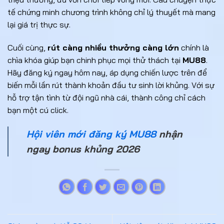
tế chứng minh chương trình không chỉ lý thuyết mà mang
lại giá trị thực sự.
Cuối cùng,
rút càng nhiều thưởng càng lớn
chính là
chìa khóa giúp bạn chinh phục mọi thử thách tại
MU88
.
Hãy đăng ký ngay hôm nay, áp dụng chiến lược trên để
biến mỗi lần rút thành khoản đầu tư sinh lời khủng. Với sự
hỗ trợ tận tình từ đội ngũ nhà cái, thành công chỉ cách
bạn một cú click.
Hội viên mới đăng ký MU88
nhận
ngay bonus khủng 2026