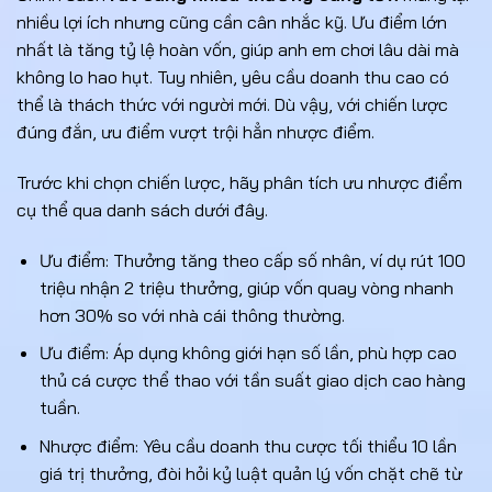
nhiều lợi ích nhưng cũng cần cân nhắc kỹ. Ưu điểm lớn
nhất là tăng tỷ lệ hoàn vốn, giúp anh em chơi lâu dài mà
không lo hao hụt. Tuy nhiên, yêu cầu doanh thu cao có
thể là thách thức với người mới. Dù vậy, với chiến lược
đúng đắn, ưu điểm vượt trội hẳn nhược điểm.
Trước khi chọn chiến lược, hãy phân tích ưu nhược điểm
cụ thể qua danh sách dưới đây.
Ưu điểm: Thưởng tăng theo cấp số nhân, ví dụ rút 100
triệu nhận 2 triệu thưởng, giúp vốn quay vòng nhanh
hơn 30% so với nhà cái thông thường.
Ưu điểm: Áp dụng không giới hạn số lần, phù hợp cao
thủ cá cược thể thao với tần suất giao dịch cao hàng
tuần.
Nhược điểm: Yêu cầu doanh thu cược tối thiểu 10 lần
giá trị thưởng, đòi hỏi kỷ luật quản lý vốn chặt chẽ từ