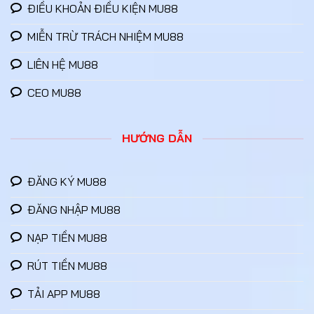
ĐIỀU KHOẢN ĐIỀU KIỆN MU88
MIỄN TRỪ TRÁCH NHIỆM MU88
LIÊN HỆ MU88
CEO MU88
HƯỚNG DẪN
ĐĂNG KÝ MU88
ĐĂNG NHẬP MU88
NẠP TIỀN MU88
RÚT TIỀN MU88
TẢI APP MU88