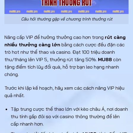
Câu hỏi thường gặp về chương trình thưởng rút
Nâng cấp VIP để hưởng thưởng cao hơn trong
rút càng
nhiều thưởng càng lớn
bằng cách cược đều đặn các
trò hot như thể thao và casino. Đạt 100 triệu doanh
thu/tháng lên VIP 5, thưởng rút tăng 50%.
MU88
còn
tặng điểm tích lũy đổi quà, hỗ trợ bạn leo hạng nhanh
chóng.
Trước khi lập kế hoạch, hãy xem các cách nâng VIP hiệu
quả nhất.
Tập trung cược thể thao lớn với kèo châu Á, nơi doanh
thu tính gấp đôi so với casino thông thường để lên
cấp nhanh hơn.