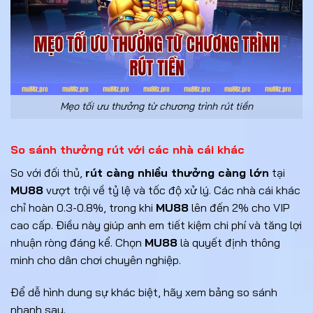
Mẹo tối ưu thưởng từ chương trình rút tiền
So sánh thưởng rút với các nhà cái khác
So với đối thủ,
rút càng nhiều thưởng càng lớn
tại
MU88
vượt trội về tỷ lệ và tốc độ xử lý. Các nhà cái khác
chỉ hoàn 0.3-0.8%, trong khi
MU88
lên đến 2% cho VIP
cao cấp. Điều này giúp anh em tiết kiệm chi phí và tăng lợi
nhuận ròng đáng kể. Chọn
MU88
là quyết định thông
minh cho dân chơi chuyên nghiệp.
Để dễ hình dung sự khác biệt, hãy xem bảng so sánh
nhanh sau.