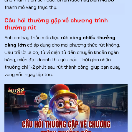
thành mỏ vàng thực thụ.
Câu hỏi thường gặp về chương trình
thưởng rút
Anh em hay thắc mắc liệu
rút càng nhiều thưởng
càng lớn
có áp dụng cho mọi phương thức rút không.
Câu trả lời là có, từ ví điện tử đến chuyển khoản ngân
hàng, miễn đạt doanh thu yêu cầu. Thời gian nhận
thưởng chỉ 1-2 phút sau rút thành công, giúp bạn quay
vòng vốn ngay lập tức.