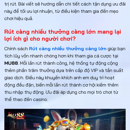
trị rút. Bài viết sẽ hướng dẫn chi tiết cách tận dụng ưu đãi
này để tối ưu lợi nhuận, từ điều kiện tham gia đến mẹo
chơi hiệu quả.
Rút càng nhiều thưởng càng lớn
mang lại
lợi ích gì cho người chơi?
Chính sách
Rút càng nhiều thưởng càng lớn
giúp bạn
tích lũy vốn nhanh chóng hơn khi tham gia cá cược tại
MU88
. Mỗi lần rút thành công, hệ thống tự động cộng
thêm phần trăm thưởng dựa trên cấp độ VIP và tần suất
giao dịch. Điều này khuyến khích anh em duy trì hoạt
động đều đặn, biến mỗi lần rút thành cơ hội kiếm thêm
thu nhập thụ động. Ưu đãi áp dụng cho mọi trò chơi từ
thể thao đến casino.